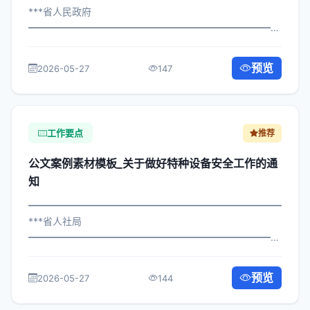
***省人民政府
━━━━━━━━━━━━━━━━━━━━━━━━━━━━━
×政办发〔2023〕235号 公文案例素材模板_关于推进产业
升级工作的通知 各区县人民政府，市政府各部门、各直属
预览
2026-05-27
147
机构： 为深入贯彻落实习近平总书记...
工作要点
推荐
公文案例素材模板_关于做好特种设备安全工作的通
知
━━━━━━━━━━━━━━━━━━━━━━━━━━━━━
***省人社局
━━━━━━━━━━━━━━━━━━━━━━━━━━━━━
×政办发〔2025〕162号 公文案例素材模板_关于做好特种
设备安全工作的通知 各区县人民政府，市政府各部门、各
预览
2026-05-27
144
直属机构： 为深入贯彻落实习近平总书...