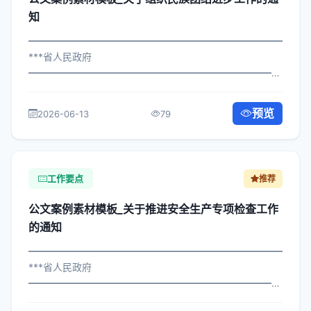
知
━━━━━━━━━━━━━━━━━━━━━━━━━━━━━
***省人民政府
━━━━━━━━━━━━━━━━━━━━━━━━━━━━━
×政发〔2024〕734号 公文案例素材模板_关于组织民族团
结进步工作的通知 各区县人民政府，市政府各部门、各直
预览
2026-06-13
79
属机构： 为深入贯彻落实习近平总书...
工作要点
推荐
公文案例素材模板_关于推进安全生产专项检查工作
的通知
━━━━━━━━━━━━━━━━━━━━━━━━━━━━━
***省人民政府
━━━━━━━━━━━━━━━━━━━━━━━━━━━━━
×委发〔2022〕108号 公文案例素材模板_关于推进安全生