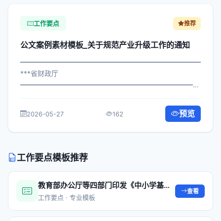
工作要点
推荐
公文案例素材模板_关于规范产业升级工作的通知
━━━━━━━━━━━━━━━━━━━━━━━━━━━━━
***省财政厅
━━━━━━━━━━━━━━━━━━━━━━━━━━━━━
×政办发〔2025〕436号 公文案例素材模板_关于规范产业
升级工作的通知 各区县人民政府，市政府各部门、各直属
预览
2026-05-27
162
机构： 为深入贯彻落实习近平总书记关...
工作要点模板推荐
教育部办公厅等四部门印发《中小学基本办学条件底线要求》
查看
工作要点 · 专业模板