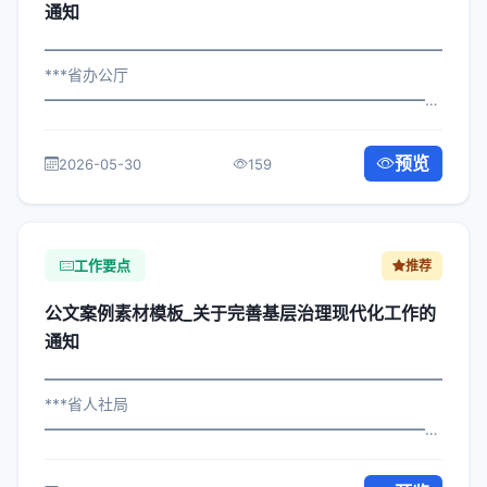
通知
━━━━━━━━━━━━━━━━━━━━━━━━━━━━━
***省办公厅
━━━━━━━━━━━━━━━━━━━━━━━━━━━━━
×委办发〔2025〕384号 公文案例素材模板_关于做好作风
建设年工作的通知 各区县人民政府，市政府各部门、各直
预览
2026-05-30
159
属机构： 为深入贯彻落实习近平总书记...
工作要点
推荐
公文案例素材模板_关于完善基层治理现代化工作的
通知
━━━━━━━━━━━━━━━━━━━━━━━━━━━━━
***省人社局
━━━━━━━━━━━━━━━━━━━━━━━━━━━━━
×委办发〔2022〕562号 公文案例素材模板_关于完善基层
治理现代化工作的通知 各区县人民政府，市政府各部门、