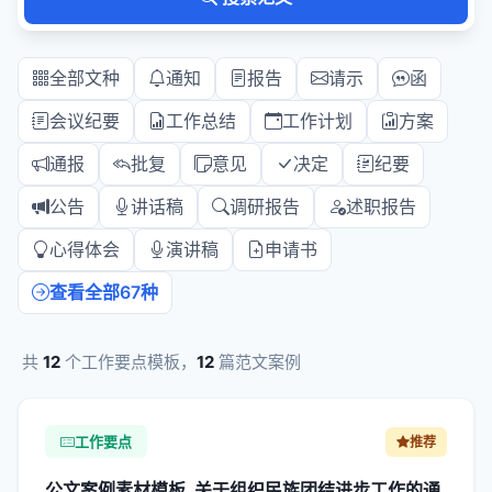
全部文种
通知
报告
请示
函
会议纪要
工作总结
工作计划
方案
通报
批复
意见
决定
纪要
公告
讲话稿
调研报告
述职报告
心得体会
演讲稿
申请书
查看全部67种
共
12
个工作要点模板，
12
篇范文案例
工作要点
推荐
公文案例素材模板_关于组织民族团结进步工作的通