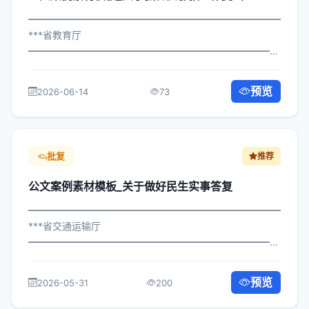
━━━━━━━━━━━━━━━━━━━━━━━━━━━━━
***省教育厅
━━━━━━━━━━━━━━━━━━━━━━━━━━━━━
×局发〔2022〕795号 公文案例素材模板_关于强化反邪教
工作复函 各区县人民政府，市政府各部门、各直属机构：
预览
2026-06-14
73
为深入贯彻落实习近平总书记关于关于...
批复
推荐
公文案例素材模板_关于做好民生实事答复
━━━━━━━━━━━━━━━━━━━━━━━━━━━━━
***省交通运输厅
━━━━━━━━━━━━━━━━━━━━━━━━━━━━━
×委发〔2025〕894号 公文案例素材模板_关于做好民生实
事答复 各区县人民政府，市政府各部门、各直属机构： 为
预览
2026-05-31
200
深入贯彻落实习近平总书记关于关...