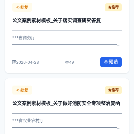
批复
推荐
公文案例素材模板_关于落实调查研究答复
━━━━━━━━━━━━━━━━━━━━━━━━━━━━━
***省商务厅
━━━━━━━━━━━━━━━━━━━━━━━━━━━━━
×局发〔2024〕468号 公文案例素材模板_关于落实调查研
究答复 各区县人民政府，市政府各部门、各直属机构： 为
预览
2026-04-28
49
深入贯彻落实习近平总书记关于关于落...
批复
推荐
公文案例素材模板_关于做好消防安全专项整治复函
━━━━━━━━━━━━━━━━━━━━━━━━━━━━━
***省农业农村厅
━━━━━━━━━━━━━━━━━━━━━━━━━━━━━