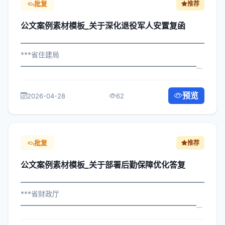
批复
推荐
公文案例素材模板_关于深化退役军人安置复函
━━━━━━━━━━━━━━━━━━━━━━━━━━━━━
***省住建局
━━━━━━━━━━━━━━━━━━━━━━━━━━━━━
×委办发〔2024〕126号 公文案例素材模板_关于深化退役
军人安置复函 各区县人民政府，市政府各部门、各直属机
预览
2026-04-28
62
构： 为深入贯彻落实习近平总书记关于...
批复
推荐
公文案例素材模板_关于部署后勤保障优化答复
━━━━━━━━━━━━━━━━━━━━━━━━━━━━━
***省财政厅
━━━━━━━━━━━━━━━━━━━━━━━━━━━━━
×府发〔2025〕959号 公文案例素材模板_关于部署后勤保