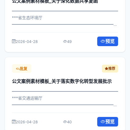
公文案例素材模板_关于深化数据共享复函
━━━━━━━━━━━━━━━━━━━━━━━━━━━━━
***省生态环境厅
━━━━━━━━━━━━━━━━━━━━━━━━━━━━━
×委办发〔2024〕522号 公文案例素材模板_关于深化数据
共享复函 各区县人民政府，市政府各部门、各直属机构：
预览
2026-04-28
49
为深入贯彻落实习近平总书记关于...
批复
推荐
公文案例素材模板_关于落实数字化转型发展批示
━━━━━━━━━━━━━━━━━━━━━━━━━━━━━
***省交通运输厅
━━━━━━━━━━━━━━━━━━━━━━━━━━━━━
×政发〔2025〕962号 公文案例素材模板_关于落实数字化
转型发展批示 各区县人民政府，市政府各部门、各直属机
预览
2026-04-28
40
构： 为深入贯彻落实习近平总书记...