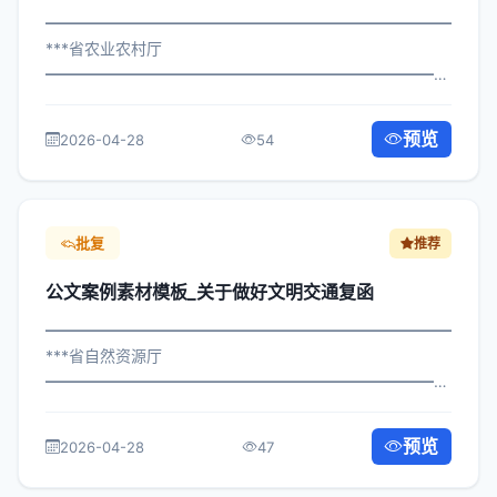
━━━━━━━━━━━━━━━━━━━━━━━━━━━━━
***省农业农村厅
━━━━━━━━━━━━━━━━━━━━━━━━━━━━━
×委办发〔2024〕772号 公文案例素材模板_关于组织人才
队伍建设复函 各区县人民政府，市政府各部门、各直属机
预览
2026-04-28
54
构： 为深入贯彻落实习近平总书记...
批复
推荐
公文案例素材模板_关于做好文明交通复函
━━━━━━━━━━━━━━━━━━━━━━━━━━━━━
***省自然资源厅
━━━━━━━━━━━━━━━━━━━━━━━━━━━━━
×委发〔2024〕855号 公文案例素材模板_关于做好文明交
通复函 各区县人民政府，市政府各部门、各直属机构： 为
预览
2026-04-28
47
深入贯彻落实习近平总书记关于关...