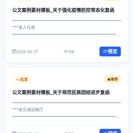
公文案例素材模板_关于强化疫情防控常态化复函
━━━━━━━━━━━━━━━━━━━━━━━━━━━━━
***省人社局
━━━━━━━━━━━━━━━━━━━━━━━━━━━━━
×政办发〔2022〕815号 公文案例素材模板_关于强化疫情
防控常态化复函 各区县人民政府，市政府各部门、各直属
预览
2026-05-27
158
机构： 为深入贯彻落实习近平总书记关...
批复
推荐
公文案例素材模板_关于规范民族团结进步复函
━━━━━━━━━━━━━━━━━━━━━━━━━━━━━
***省交通运输厅
━━━━━━━━━━━━━━━━━━━━━━━━━━━━━
×府发〔2022〕152号 公文案例素材模板_关于规范民族团
结进步复函 各区县人民政府，市政府各部门： 现将《***市