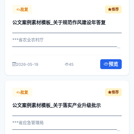
批复
推荐
公文案例素材模板_关于规范作风建设年答复
━━━━━━━━━━━━━━━━━━━━━━━━━━━━━
***省农业农村厅
━━━━━━━━━━━━━━━━━━━━━━━━━━━━━
×局发〔2022〕235号 公文案例素材模板_关于规范作风建
设年答复 各区县人民政府，市政府各部门： 现将《***市关
预览
2026-05-19
45
于规范作风建设年答复管理制...
批复
推荐
公文案例素材模板_关于落实产业升级批示
━━━━━━━━━━━━━━━━━━━━━━━━━━━━━
***省应急管理局
━━━━━━━━━━━━━━━━━━━━━━━━━━━━━