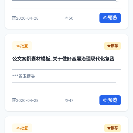
━━━━━━━━━━━━━━━━━━━━━━━━━━━━━
×府发〔2025〕410号 公文案例素材模板_关于做好群团工
作的批复 各区县人民政府，市政府各部门、各直属机构：
预览
2026-04-28
50
为深入贯彻落实习近平总书记关于...
批复
推荐
公文案例素材模板_关于做好基层治理现代化复函
━━━━━━━━━━━━━━━━━━━━━━━━━━━━━
***省卫健委
━━━━━━━━━━━━━━━━━━━━━━━━━━━━━
×委办发〔2022〕846号 公文案例素材模板_关于做好基层
治理现代化复函 各区县人民政府，市政府各部门、各直属
预览
2026-04-28
47
机构： 为深入贯彻落实习近平总书记关...
批复
推荐