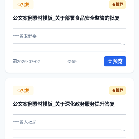
批复
推荐
公文案例素材模板_关于部署食品安全监管的批复
━━━━━━━━━━━━━━━━━━━━━━━━━━━━━
***省卫健委
━━━━━━━━━━━━━━━━━━━━━━━━━━━━━
×委办发〔2023〕501号 公文案例素材模板_关于部署食品
安全监管的批复 各区县人民政府，市政府各部门、各直属
预览
2026-07-02
59
机构： 为深入贯彻落实习近平总书记关...
批复
推荐
公文案例素材模板_关于深化政务服务提升答复
━━━━━━━━━━━━━━━━━━━━━━━━━━━━━
***省人社局
━━━━━━━━━━━━━━━━━━━━━━━━━━━━━
×委发〔2025〕178号 公文案例素材模板_关于深化政务服