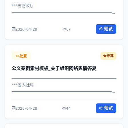
***省财政厅
━━━━━━━━━━━━━━━━━━━━━━━━━━━━━
×政发〔2025〕913号 公文案例素材模板_关于深化基层治
理现代化复函 各区县人民政府，市政府各部门、各直属机
预览
2026-04-28
67
构： 为深入贯彻落实习近平总书记关于...
批复
推荐
公文案例素材模板_关于组织网络舆情答复
━━━━━━━━━━━━━━━━━━━━━━━━━━━━━
***省人社局
━━━━━━━━━━━━━━━━━━━━━━━━━━━━━
×委发〔2024〕418号 公文案例素材模板_关于组织网络舆
情答复 各区县人民政府，市政府各部门、各直属机构： 为
预览
2026-04-28
44
深入贯彻落实习近平总书记关于关于组...