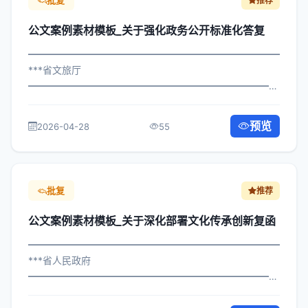
批复
推荐
公文案例素材模板_关于强化政务公开标准化答复
━━━━━━━━━━━━━━━━━━━━━━━━━━━━━
***省文旅厅
━━━━━━━━━━━━━━━━━━━━━━━━━━━━━
×委办发〔2023〕868号 公文案例素材模板_关于强化政务
公开标准化答复 各区县人民政府，市政府各部门、各直属
预览
2026-04-28
55
机构： 为深入贯彻落实习近平总书记关...
批复
推荐
公文案例素材模板_关于深化部署文化传承创新复函
━━━━━━━━━━━━━━━━━━━━━━━━━━━━━
***省人民政府
━━━━━━━━━━━━━━━━━━━━━━━━━━━━━
×局发〔2025〕857号 公文案例素材模板_关于部署文化传
承创新复函 各区县人民政府，市政府各部门、各直属机