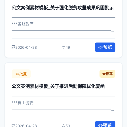
公文案例素材模板_关于强化脱贫攻坚成果巩固批示
━━━━━━━━━━━━━━━━━━━━━━━━━━━━━
***省财政厅
━━━━━━━━━━━━━━━━━━━━━━━━━━━━━
×委办发〔2024〕865号 公文案例素材模板_关于强化脱贫
攻坚成果巩固批示 各区县人民政府，市政府各部门、各直
预览
2026-04-28
49
属机构： 为深入贯彻落实习近平总书记...
批复
推荐
公文案例素材模板_关于推进后勤保障优化复函
━━━━━━━━━━━━━━━━━━━━━━━━━━━━━
***省卫健委
━━━━━━━━━━━━━━━━━━━━━━━━━━━━━
×委办发〔2025〕671号 公文案例素材模板_关于推进后勤
保障优化复函 各区县人民政府，市政府各部门、各直属机
预览
2026-04-28
53