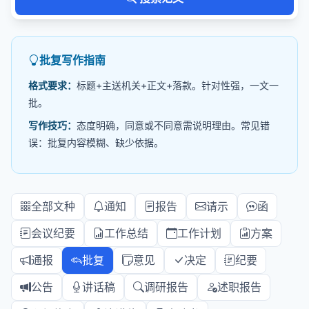
批复写作指南
格式要求：
标题+主送机关+正文+落款。针对性强，一文一
批。
写作技巧：
态度明确，同意或不同意需说明理由。常见错
误：批复内容模糊、缺少依据。
全部文种
通知
报告
请示
函
会议纪要
工作总结
工作计划
方案
通报
批复
意见
决定
纪要
公告
讲话稿
调研报告
述职报告