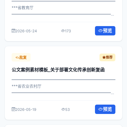
━━━━━━━━━━━━━━━━━━━━━━━━━━━━━
***省教育厅
━━━━━━━━━━━━━━━━━━━━━━━━━━━━━
×政发〔2022〕924号 公文案例素材模板_关于组织财政精
细化管理的批复 各区县人民政府，市政府各部门、各直属
预览
2026-05-24
173
机构： 为深入贯彻落实习近平总书记关...
批复
推荐
公文案例素材模板_关于部署文化传承创新复函
━━━━━━━━━━━━━━━━━━━━━━━━━━━━━
***省农业农村厅
━━━━━━━━━━━━━━━━━━━━━━━━━━━━━
×委办发〔2022〕178号 公文案例素材模板_关于部署文化
传承创新复函 各区县人民政府，市政府各部门、各直属机
预览
2026-05-19
53
构： 为深入贯彻落实习近平总书记...