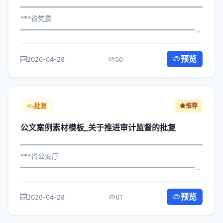
━━━━━━━━━━━━━━━━━━━━━━━━━━━━━
***省党委
━━━━━━━━━━━━━━━━━━━━━━━━━━━━━
×局发〔2023〕874号 公文案例素材模板_关于强化政务服
务提升批示 各区县人民政府，市政府各部门、各直属机
预览
2026-04-28
50
构： 为深入贯彻落实习近平总书记关于关于...
批复
推荐
公文案例素材模板_关于推进审计监督的批复
━━━━━━━━━━━━━━━━━━━━━━━━━━━━━
***省公安厅
━━━━━━━━━━━━━━━━━━━━━━━━━━━━━
×府发〔2023〕422号 公文案例素材模板_关于推进审计监
督的批复 各区县人民政府，市政府各部门、各直属机构：
预览
2026-04-28
61
为深入贯彻落实习近平总书记关于关于...