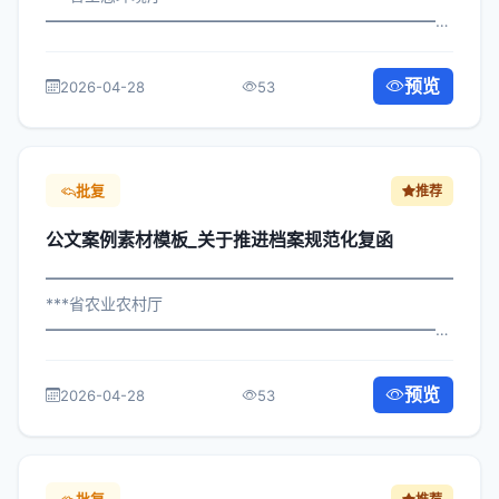
━━━━━━━━━━━━━━━━━━━━━━━━━━━━━
×府发〔2023〕176号 公文案例素材模板_关于开展主题教
育活动复函 各区县人民政府，市政府各部门、各直属机
预览
2026-04-28
53
构： 为深入贯彻落实习近平总书记关...
批复
推荐
公文案例素材模板_关于推进档案规范化复函
━━━━━━━━━━━━━━━━━━━━━━━━━━━━━
***省农业农村厅
━━━━━━━━━━━━━━━━━━━━━━━━━━━━━
×委办发〔2025〕483号 公文案例素材模板_关于推进档案
规范化复函 各区县人民政府，市政府各部门： 现将《***市
预览
2026-04-28
53
关于推进档案规范化复函管理...