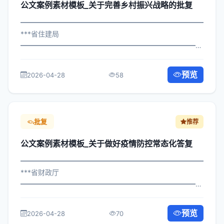
公文案例素材模板_关于完善乡村振兴战略的批复
━━━━━━━━━━━━━━━━━━━━━━━━━━━━━
***省住建局
━━━━━━━━━━━━━━━━━━━━━━━━━━━━━
×局发〔2023〕739号 公文案例素材模板_关于完善乡村振
兴战略的批复 各区县人民政府，市政府各部门、各直属机
预览
2026-04-28
58
构： 为深入贯彻落实习近平总书记关于...
批复
推荐
公文案例素材模板_关于做好疫情防控常态化答复
━━━━━━━━━━━━━━━━━━━━━━━━━━━━━
***省财政厅
━━━━━━━━━━━━━━━━━━━━━━━━━━━━━
×府发〔2024〕637号 公文案例素材模板_关于做好疫情防
控常态化答复 各区县人民政府，市政府各部门、各直属机
预览
2026-04-28
70
构： 为深入贯彻落实习近平总书记关于...