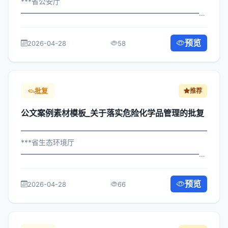
***省公安厅
━━━━━━━━━━━━━━━━━━━━━━━━━━━━━
×府发〔2025〕417号 公文案例素材模板_关于组织智慧城
市批示 各区县人民政府，市政府各部门、各直属机构： 为
预览
2026-04-28
58
深入贯彻落实习近平总书记关于关于组...
批复
推荐
公文案例素材模板_关于落实危险化学品管理的批复
━━━━━━━━━━━━━━━━━━━━━━━━━━━━━
***省生态环境厅
━━━━━━━━━━━━━━━━━━━━━━━━━━━━━
×政发〔2024〕223号 公文案例素材模板_关于落实危险化
学品管理的批复 各区县人民政府，市政府各部门、各直属
预览
2026-04-28
66
机构： 为深入贯彻落实习近平总书...