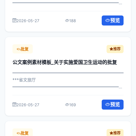
━━━━━━━━━━━━━━━━━━━━━━━━━━━━━
×府发〔2022〕348号 公文案例素材模板_关于实施应急管
理体系批示 各区县人民政府，市政府各部门、各直属机
预览
2026-05-27
188
构： 为深入贯彻落实习近平总书记关于关...
批复
推荐
公文案例素材模板_关于实施爱国卫生运动的批复
━━━━━━━━━━━━━━━━━━━━━━━━━━━━━
***省文旅厅
━━━━━━━━━━━━━━━━━━━━━━━━━━━━━
×委办发〔2023〕988号 公文案例素材模板_关于实施爱国
卫生运动的批复 各区县人民政府，市政府各部门、各直属
预览
2026-05-27
169
机构： 为深入贯彻落实习近平总书记关...
批复
推荐