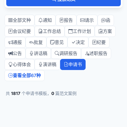
全部文种
通知
报告
请示
函
会议纪要
工作总结
工作计划
方案
通报
批复
意见
决定
纪要
公告
讲话稿
调研报告
述职报告
心得体会
演讲稿
申请书
查看全部67种
共
1817
个申请书模板，
0
篇范文案例