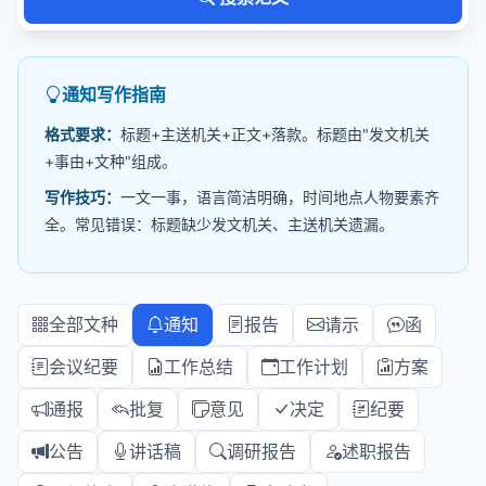
通知写作指南
格式要求：
标题+主送机关+正文+落款。标题由"发文机关
+事由+文种"组成。
写作技巧：
一文一事，语言简洁明确，时间地点人物要素齐
全。常见错误：标题缺少发文机关、主送机关遗漏。
全部文种
通知
报告
请示
函
会议纪要
工作总结
工作计划
方案
通报
批复
意见
决定
纪要
公告
讲话稿
调研报告
述职报告