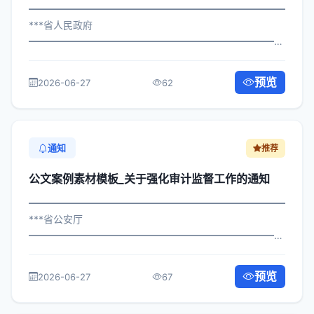
━━━━━━━━━━━━━━━━━━━━━━━━━━━━━
***省人民政府
━━━━━━━━━━━━━━━━━━━━━━━━━━━━━
×政办发〔2025〕453号 公文案例素材模板_关于实施财政
精细化管理活动安排的通知 各区县人民政府，市政府各部
预览
2026-06-27
62
门、各直属机构： 为深入贯彻落实习...
通知
推荐
公文案例素材模板_关于强化审计监督工作的通知
━━━━━━━━━━━━━━━━━━━━━━━━━━━━━
***省公安厅
━━━━━━━━━━━━━━━━━━━━━━━━━━━━━
×政发〔2025〕118号 公文案例素材模板_关于强化审计监
督工作的通知 各区县人民政府，市政府各部门、各直属机
预览
2026-06-27
67
构： 为深入贯彻落实习近平总书记关于...