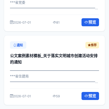
***省党委
━━━━━━━━━━━━━━━━━━━━━━━━━━━━━
×委办发〔2024〕862号 公文案例素材模板_关于组织精神
文明建设活动安排的通知 各区县人民政府，市政府各部
预览
2026-07-01
81
门、各直属机构： 为深入贯彻落实习近平总...
通知
推荐
公文案例素材模板_关于落实文明城市创建活动安排
的通知
━━━━━━━━━━━━━━━━━━━━━━━━━━━━━
***省住建局
━━━━━━━━━━━━━━━━━━━━━━━━━━━━━
×委办发〔2025〕847号 公文案例素材模板_关于落实文明
城市创建活动安排的通知 各区县人民政府，市政府各部
预览
2026-07-01
59
门、各直属机构： 为深入贯彻落实习近平...