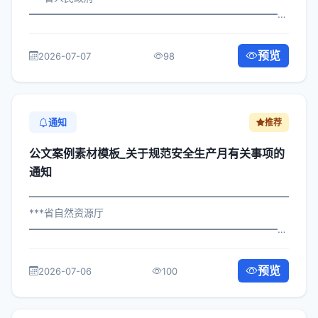
━━━━━━━━━━━━━━━━━━━━━━━━━━━━━
×委发〔2025〕371号 公文案例素材模板_关于组织产业升
级有关事项的通知 各区县人民政府，市政府各部门、各直
预览
2026-07-07
98
属机构： 为深入贯彻落实习近平总书...
通知
推荐
公文案例素材模板_关于规范安全生产月有关事项的
通知
━━━━━━━━━━━━━━━━━━━━━━━━━━━━━
***省自然资源厅
━━━━━━━━━━━━━━━━━━━━━━━━━━━━━
×委办发〔2023〕685号 公文案例素材模板_关于规范安全
生产月有关事项的通知 各区县人民政府，市政府各部门、
预览
2026-07-06
100
各直属机构： 为深入贯彻落实习近...