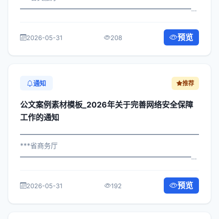
━━━━━━━━━━━━━━━━━━━━━━━━━━━━━
×委办发〔2022〕489号 公文案例素材模板_关于实施应急
管理体系有关事项的通知 各区县人民政府，市政府各部
预览
2026-05-31
208
门、各直属机构： 为深入贯彻落实习近平...
通知
推荐
公文案例素材模板_2026年关于完善网络安全保障
工作的通知
━━━━━━━━━━━━━━━━━━━━━━━━━━━━━
***省商务厅
━━━━━━━━━━━━━━━━━━━━━━━━━━━━━
×局发〔2023〕582号 公文案例素材模板_关于完善网络安
全保障工作的通知 各区县人民政府，市政府各部门、各直
预览
2026-05-31
192
属机构： 为深入贯彻落实习近平总书记...