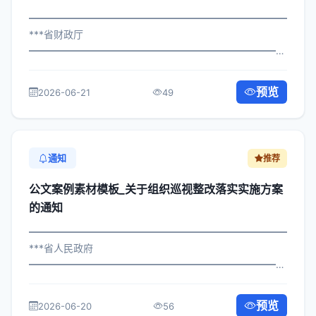
━━━━━━━━━━━━━━━━━━━━━━━━━━━━━
***省财政厅
━━━━━━━━━━━━━━━━━━━━━━━━━━━━━
×委发〔2024〕294号 公文案例素材模板_关于规范信访维
稳工作活动安排的通知 各区县人民政府，市政府各部门、
预览
2026-06-21
49
各直属机构： 为深入贯彻落实习近平总...
通知
推荐
公文案例素材模板_关于组织巡视整改落实实施方案
的通知
━━━━━━━━━━━━━━━━━━━━━━━━━━━━━
***省人民政府
━━━━━━━━━━━━━━━━━━━━━━━━━━━━━
×局发〔2025〕433号 公文案例素材模板_关于组织巡视整
改落实实施方案的通知 各区县人民政府，市政府各部门、
预览
2026-06-20
56
各直属机构： 为深入贯彻落实习近平...