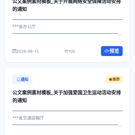
公文案例素材模板_关于开展网络安全保障活动安排
的通知
━━━━━━━━━━━━━━━━━━━━━━━━━━━━━
***省办公厅
━━━━━━━━━━━━━━━━━━━━━━━━━━━━━
×政办发〔2024〕98号 公文案例素材模板_关于开展网络安
全保障活动安排的通知 各区县人民政府，市政府各部门、
预览
2026-06-13
100
各直属机构： 为深入贯彻落实习近平总...
通知
推荐
公文案例素材模板_关于加强爱国卫生运动活动安排
的通知
━━━━━━━━━━━━━━━━━━━━━━━━━━━━━
***省交通运输厅
━━━━━━━━━━━━━━━━━━━━━━━━━━━━━
×府发〔2022〕704号 公文案例素材模板_关于加强爱国卫