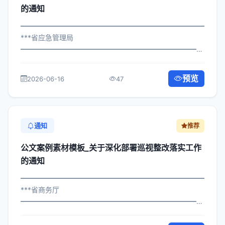
的通知
━━━━━━━━━━━━━━━━━━━━━━━━━━━━━
***省应急管理局
━━━━━━━━━━━━━━━━━━━━━━━━━━━━━
×府发〔2024〕217号 公文案例素材模板_关于落实信访维
稳工作有关事项的通知 各区县人民政府，市政府各部门、
预览
2026-06-16
47
各直属机构： 为深入贯彻落实习近...
通知
推荐
公文案例素材模板_关于深化部署巡视整改落实工作
的通知
━━━━━━━━━━━━━━━━━━━━━━━━━━━━━
***省商务厅
━━━━━━━━━━━━━━━━━━━━━━━━━━━━━
×政发〔2024〕848号 公文案例素材模板_关于部署巡视整
改落实工作的通知 各区县人民政府，市政府各部门、各直