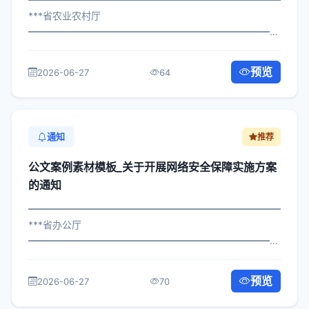
***省农业农村厅
━━━━━━━━━━━━━━━━━━━━━━━━━━━━━
×政发〔2025〕589号 公文案例素材模板_关于落实人才队
伍建设工作的通知 各区县人民政府，市政府各部门、各直
预览
2026-06-27
64
属机构： 为深入贯彻落实习近平总...
通知
推荐
公文案例素材模板_关于开展网络安全保障实施方案
的通知
━━━━━━━━━━━━━━━━━━━━━━━━━━━━━
***省办公厅
━━━━━━━━━━━━━━━━━━━━━━━━━━━━━
×局发〔2024〕673号 公文案例素材模板_关于开展网络安
全保障实施方案的通知 各区县人民政府，市政府各部门、
预览
2026-06-27
70
各直属机构： 为深入贯彻落实习近平总...