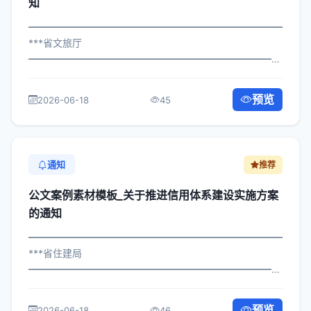
知
━━━━━━━━━━━━━━━━━━━━━━━━━━━━━
***省文旅厅
━━━━━━━━━━━━━━━━━━━━━━━━━━━━━
×政发〔2025〕87号 公文案例素材模板_关于部署群团工作
活动安排的通知 各区县人民政府，市政府各部门、各直属
预览
2026-06-18
45
机构： 为深入贯彻落实习近平总书记关...
通知
推荐
公文案例素材模板_关于推进信用体系建设实施方案
的通知
━━━━━━━━━━━━━━━━━━━━━━━━━━━━━
***省住建局
━━━━━━━━━━━━━━━━━━━━━━━━━━━━━
×政发〔2022〕300号 公文案例素材模板_关于推进信用体
系建设实施方案的通知 各区县人民政府，市政府各部门、
预览
2026-06-18
46