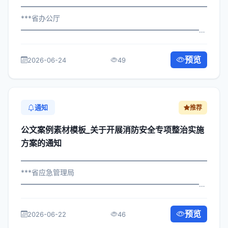
━━━━━━━━━━━━━━━━━━━━━━━━━━━━━
***省办公厅
━━━━━━━━━━━━━━━━━━━━━━━━━━━━━
×委办发〔2025〕473号 公文案例素材模板_关于实施社会
保障体系建设有关事项的通知 各区县人民政府，市政府各
预览
2026-06-24
49
部门、各直属机构： 为深入贯彻落实习...
通知
推荐
公文案例素材模板_关于开展消防安全专项整治实施
方案的通知
━━━━━━━━━━━━━━━━━━━━━━━━━━━━━
***省应急管理局
━━━━━━━━━━━━━━━━━━━━━━━━━━━━━
×政发〔2024〕316号 公文案例素材模板_关于开展消防安
全专项整治实施方案的通知 各区县人民政府，市政府各部
预览
2026-06-22
46
门、各直属机构： 为深入贯彻落实...