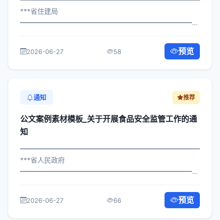
***省住建局
━━━━━━━━━━━━━━━━━━━━━━━━━━━━━
×政发〔2023〕706号 公文案例素材模板_关于加强反邪教
工作实施方案的通知 各区县人民政府，市政府各部门、各
预览
2026-06-27
58
直属机构： 为深入贯彻落实习近平总书...
通知
推荐
公文案例素材模板_关于开展食品安全监管工作的通
知
━━━━━━━━━━━━━━━━━━━━━━━━━━━━━
***省人民政府
━━━━━━━━━━━━━━━━━━━━━━━━━━━━━
×政办发〔2025〕112号 公文案例素材模板_关于开展食品
安全监管工作的通知 各区县人民政府，市政府各部门、各
预览
2026-06-27
66
直属机构： 为深入贯彻落实习近平总...