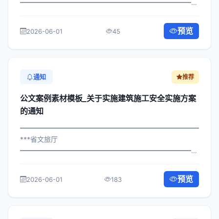
━━━━━━━━━━━━━━━━━━━━━━━━━━━━━
×政办发〔2022〕681号 公文案例素材模板_关于推进乡村
振兴战略工作的通知 各区县人民政府，市政府各部门、各
预览
2026-06-01
45
直属机构： 为深入贯彻落实习近平总书...
通知
推荐
公文案例素材模板_关于实施建筑施工安全实施方案
的通知
━━━━━━━━━━━━━━━━━━━━━━━━━━━━━
***省文旅厅
━━━━━━━━━━━━━━━━━━━━━━━━━━━━━
×政发〔2024〕814号 公文案例素材模板_关于实施建筑施
工安全实施方案的通知 各区县人民政府，市政府各部门、
预览
2026-06-01
183
各直属机构： 为深入贯彻落实习近平总...