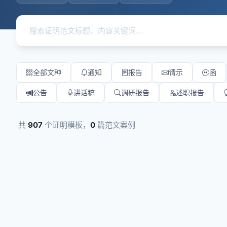
全部文种
通知
报告
请示
函
公告
讲话稿
调研报告
述职报告
共
907
个证明模板，
0
篇范文案例