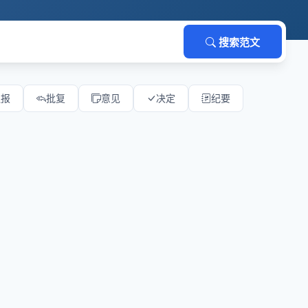
搜索范文
通报
批复
意见
决定
纪要