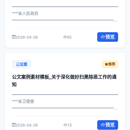
━━━━━━━━━━━━━━━━━━━━━━━━━━━━━
***省人民政府
━━━━━━━━━━━━━━━━━━━━━━━━━━━━━
×政办发〔2025〕284号 公文案例素材模板_关于规范民族
团结进步工作的通知 各区县人民政府，市政府各部门、各
预览
2026-04-28
65
直属机构： 为深入贯彻落实习近平总...
议案
推荐
公文案例素材模板_关于深化做好扫黑除恶工作的通
知
━━━━━━━━━━━━━━━━━━━━━━━━━━━━━
***省卫健委
━━━━━━━━━━━━━━━━━━━━━━━━━━━━━
×委办发〔2022〕692号 公文案例素材模板_关于做好扫黑
除恶工作的通知 各区县人民政府，市政府各部门、各直属
预览
2026-04-28
73
机构： 为深入贯彻落实习近平总书记关...