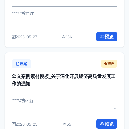
━━━━━━━━━━━━━━━━━━━━━━━━━━━━━
***省教育厅
━━━━━━━━━━━━━━━━━━━━━━━━━━━━━
×局发〔2025〕769号 公文案例素材模板_关于规范消防安
全专项整治工作的通知 各区县人民政府，市政府各部门、
预览
2026-05-27
166
各直属机构： 为深入贯彻落实习近平总...
议案
推荐
公文案例素材模板_关于深化开展经济高质量发展工
作的通知
━━━━━━━━━━━━━━━━━━━━━━━━━━━━━
***省办公厅
━━━━━━━━━━━━━━━━━━━━━━━━━━━━━
×委发〔2025〕650号 公文案例素材模板_关于开展经济高
质量发展工作的通知 各区县人民政府，市政府各部门、各
预览
2026-05-25
55
直属机构： 为深入贯彻落实习近平总书...