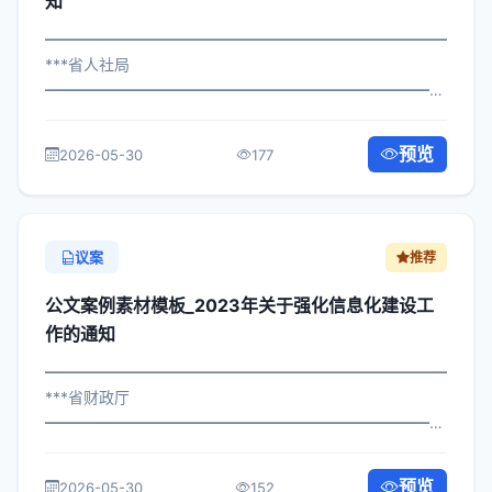
知
━━━━━━━━━━━━━━━━━━━━━━━━━━━━━
***省人社局
━━━━━━━━━━━━━━━━━━━━━━━━━━━━━
×委办发〔2025〕311号 公文案例素材模板_关于深化主题
教育活动工作的通知 各区县人民政府，市政府各部门、各
预览
2026-05-30
177
直属机构： 为深入贯彻落实习近平总书...
议案
推荐
公文案例素材模板_2023年关于强化信息化建设工
作的通知
━━━━━━━━━━━━━━━━━━━━━━━━━━━━━
***省财政厅
━━━━━━━━━━━━━━━━━━━━━━━━━━━━━
×政发〔2024〕551号 公文案例素材模板_关于强化信息化
建设工作的通知 各区县人民政府，市政府各部门、各直属
预览
2026-05-30
152