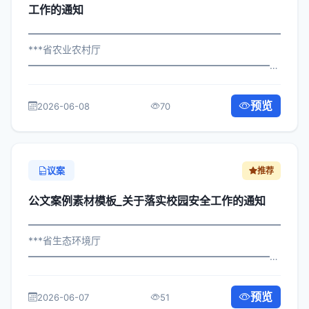
工作的通知
━━━━━━━━━━━━━━━━━━━━━━━━━━━━━
***省农业农村厅
━━━━━━━━━━━━━━━━━━━━━━━━━━━━━
×府发〔2025〕328号 公文案例素材模板_关于实施网络安
全保障工作的通知 各区县人民政府，市政府各部门、各直
预览
2026-06-08
70
属机构： 为深入贯彻落实习近平总...
议案
推荐
公文案例素材模板_关于落实校园安全工作的通知
━━━━━━━━━━━━━━━━━━━━━━━━━━━━━
***省生态环境厅
━━━━━━━━━━━━━━━━━━━━━━━━━━━━━
×政发〔2024〕39号 公文案例素材模板_关于落实校园安全
工作的通知 各区县人民政府，市政府各部门、各直属机
预览
2026-06-07
51
构： 为深入贯彻落实习近平总书记关...