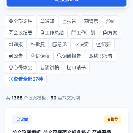
全部文种
通知
报告
请示
函
会议纪要
工作总结
工作计划
方案
通报
批复
意见
决定
纪要
公告
讲话稿
调研报告
述职报告
心得体会
演讲稿
申请书
查看全部67种
共
1368
个议案模板，
50
篇范文案例
议案
推荐
公文议案模板_公文议案范文标准格式,严格遵循