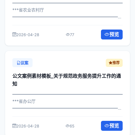
━━━━━━━━━━━━━━━━━━━━━━━━━━━━━
***省农业农村厅
━━━━━━━━━━━━━━━━━━━━━━━━━━━━━
×委发〔2024〕79号 公文案例素材模板_关于强化政务公开
标准化工作的通知 各区县人民政府，市政府各部门、各直
预览
2026-04-28
77
属机构： 为深入贯彻落实习近平总...
议案
推荐
公文案例素材模板_关于规范政务服务提升工作的通
知
━━━━━━━━━━━━━━━━━━━━━━━━━━━━━
***省办公厅
━━━━━━━━━━━━━━━━━━━━━━━━━━━━━
×委办发〔2024〕251号 公文案例素材模板_关于规范政务
服务提升工作的通知 各区县人民政府，市政府各部门、各
预览
2026-04-28
65
直属机构： 为深入贯彻落实习近平总书...