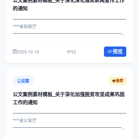
公文案例素材模板_关于深化深化落实新闻宣传工作
的通知
━━━━━━━━━━━━━━━━━━━━━━━━━━━━━
***省财政厅
━━━━━━━━━━━━━━━━━━━━━━━━━━━━━
×委发〔2022〕878号 公文案例素材模板_关于落实新闻宣
传工作的通知 各区县人民政府，市政府各部门、各直属机
预览
2025-12-13
52
构： 为深入贯彻落实习近平总书记关于...
议案
推荐
公文案例素材模板_关于深化加强脱贫攻坚成果巩固
工作的通知
━━━━━━━━━━━━━━━━━━━━━━━━━━━━━
***省公安厅
━━━━━━━━━━━━━━━━━━━━━━━━━━━━━
×委办发〔2023〕394号 公文案例素材模板_关于加强脱贫