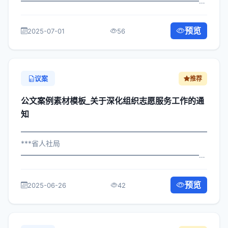
━━━━━━━━━━━━━━━━━━━━━━━━━━━━━
×局发〔2025〕66号 公文案例素材模板_关于做好志愿服务
工作的通知 各区县人民政府，市政府各部门、各直属机
预览
2025-07-01
56
构： 为深入贯彻落实习近平总书记关于关...
议案
推荐
公文案例素材模板_关于深化组织志愿服务工作的通
知
━━━━━━━━━━━━━━━━━━━━━━━━━━━━━
***省人社局
━━━━━━━━━━━━━━━━━━━━━━━━━━━━━
×委发〔2025〕996号 公文案例素材模板_关于组织志愿服
务工作的通知 各区县人民政府，市政府各部门、各直属机
预览
2025-06-26
42
构： 为深入贯彻落实习近平总书记关于...