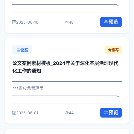
━━━━━━━━━━━━━━━━━━━━━━━━━━━━━
×府发〔2023〕652号 公文案例素材模板_关于深化巡视整
改落实工作的通知 各区县人民政府，市政府各部门、各直
预览
2025-06-16
48
属机构： 为深入贯彻落实习近平总...
议案
推荐
公文案例素材模板_2024年关于深化基层治理现代
化工作的通知
━━━━━━━━━━━━━━━━━━━━━━━━━━━━━
***省应急管理局
━━━━━━━━━━━━━━━━━━━━━━━━━━━━━
×委发〔2023〕122号 公文案例素材模板_关于深化基层治
理现代化工作的通知 各区县人民政府，市政府各部门、各
预览
2025-06-01
44
直属机构： 为深入贯彻落实习近平...