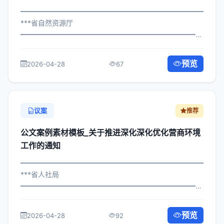
━━━━━━━━━━━━━━━━━━━━━━━━━━━━━
***省自然资源厅
━━━━━━━━━━━━━━━━━━━━━━━━━━━━━
×府发〔2025〕341号 公文案例素材模板_关于规范招商引
资工作的通知 各区县人民政府，市政府各部门、各直属机
预览
2026-04-28
67
构： 为深入贯彻落实习近平总书记...
议案
推荐
公文案例素材模板_关于推进深化深化优化营商环境
工作的通知
━━━━━━━━━━━━━━━━━━━━━━━━━━━━━
***省人社局
━━━━━━━━━━━━━━━━━━━━━━━━━━━━━
×委办发〔2025〕522号 公文案例素材模板_关于深化优化
营商环境工作的通知 各区县人民政府，市政府各部门、各
预览
2026-04-28
92
直属机构： 为深入贯彻落实习近平总书...