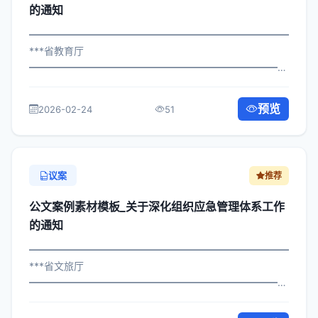
的通知
━━━━━━━━━━━━━━━━━━━━━━━━━━━━━
***省教育厅
━━━━━━━━━━━━━━━━━━━━━━━━━━━━━
×委发〔2023〕674号 公文案例素材模板_关于组织财务管
理审计工作的通知 各区县人民政府，市政府各部门、各直
预览
2026-02-24
51
属机构： 为深入贯彻落实习近平总书记...
议案
推荐
公文案例素材模板_关于深化组织应急管理体系工作
的通知
━━━━━━━━━━━━━━━━━━━━━━━━━━━━━
***省文旅厅
━━━━━━━━━━━━━━━━━━━━━━━━━━━━━
×政发〔2024〕405号 公文案例素材模板_关于组织应急管
理体系工作的通知 各区县人民政府，市政府各部门、各直