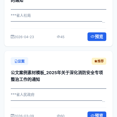
的通知
━━━━━━━━━━━━━━━━━━━━━━━━━━━━━
***省人社局
━━━━━━━━━━━━━━━━━━━━━━━━━━━━━
×政办发〔2022〕895号 公文案例素材模板_关于落实招商
引资工作的通知 各区县人民政府，市政府各部门、各直属
预览
2026-04-23
45
机构： 为深入贯彻落实习近平总书记关...
议案
推荐
公文案例素材模板_2025年关于深化消防安全专项
整治工作的通知
━━━━━━━━━━━━━━━━━━━━━━━━━━━━━
***省人民政府
━━━━━━━━━━━━━━━━━━━━━━━━━━━━━
×政发〔2022〕205号 公文案例素材模板_关于深化消防安
全专项整治工作的通知 各区县人民政府，市政府各部门、
预览
2026-03-09
60