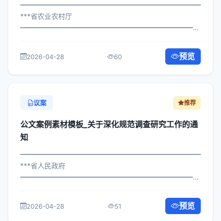
━━━━━━━━━━━━━━━━━━━━━━━━━━━━━
***省农业农村厅
━━━━━━━━━━━━━━━━━━━━━━━━━━━━━
×府发〔2022〕454号 公文案例素材模板_关于规范网络安
全保障工作的通知 各区县人民政府，市政府各部门、各直
预览
2026-04-28
60
属机构： 为深入贯彻落实习近平总...
议案
推荐
公文案例素材模板_关于深化规范调查研究工作的通
知
━━━━━━━━━━━━━━━━━━━━━━━━━━━━━
***省人民政府
━━━━━━━━━━━━━━━━━━━━━━━━━━━━━
×局发〔2025〕688号 公文案例素材模板_关于规范调查研
究工作的通知 各区县人民政府，市政府各部门、各直属机
预览
2026-04-28
51
构： 为深入贯彻落实习近平总书记关...