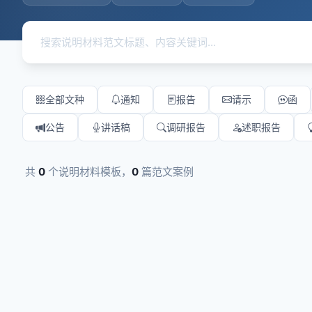
全部文种
通知
报告
请示
函
公告
讲话稿
调研报告
述职报告
共
0
个说明材料模板，
0
篇范文案例