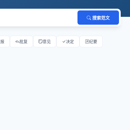
搜索范文
通报
批复
意见
决定
纪要