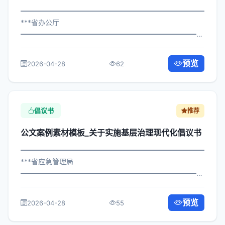
━━━━━━━━━━━━━━━━━━━━━━━━━━━━━
***省办公厅
━━━━━━━━━━━━━━━━━━━━━━━━━━━━━
×局发〔2024〕708号 公文案例素材模板_关于深化医疗卫
生服务提升号召书 各区县人民政府，市政府各部门、各直
预览
2026-04-28
62
属机构： 为深入贯彻落实习近平总书记...
倡议书
推荐
公文案例素材模板_关于实施基层治理现代化倡议书
━━━━━━━━━━━━━━━━━━━━━━━━━━━━━
***省应急管理局
━━━━━━━━━━━━━━━━━━━━━━━━━━━━━
×政办发〔2023〕512号 公文案例素材模板_关于实施基层
治理现代化倡议书 各区县人民政府，市政府各部门、各直
预览
2026-04-28
55
属机构： 为深入贯彻落实习近平总...