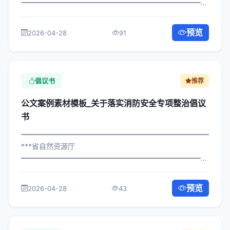
━━━━━━━━━━━━━━━━━━━━━━━━━━━━━
×政发〔2023〕493号 公文案例素材模板_关于完善退役军
人安置号召书 各区县人民政府，市政府各部门、各直属机
预览
2026-04-28
91
构： 为深入贯彻落实习近平总书记...
倡议书
推荐
公文案例素材模板_关于落实消防安全专项整治倡议
书
━━━━━━━━━━━━━━━━━━━━━━━━━━━━━
***省自然资源厅
━━━━━━━━━━━━━━━━━━━━━━━━━━━━━
×局发〔2023〕912号 公文案例素材模板_关于落实消防安
全专项整治倡议书 各区县人民政府，市政府各部门、各直
预览
2026-04-28
43
属机构： 为深入贯彻落实习近平总...