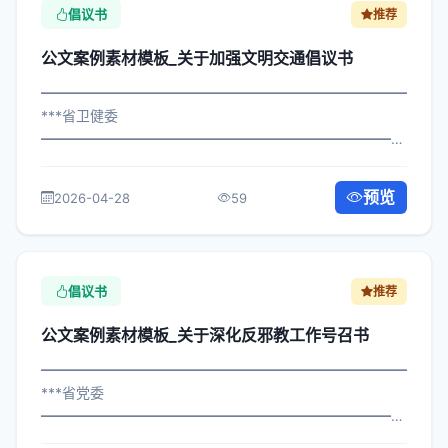
倡议书
推荐
公文案例素材模板_关于加强文明交通倡议书
━━━━━━━━━━━━━━━━━━━━━━━━━━━━━
***省卫健委
━━━━━━━━━━━━━━━━━━━━━━━━━━━━━
×府发〔2025〕279号 公文案例素材模板_关于加强文明交
通倡议书 各区县人民政府，市政府各部门、各直属机构：
预览
2026-04-28
59
为深入贯彻落实习近平总书记关于关于...
倡议书
推荐
公文案例素材模板_关于深化反邪教工作号召书
━━━━━━━━━━━━━━━━━━━━━━━━━━━━━
***省党委
━━━━━━━━━━━━━━━━━━━━━━━━━━━━━
×委办发〔2024〕125号 公文案例素材模板_关于深化反邪