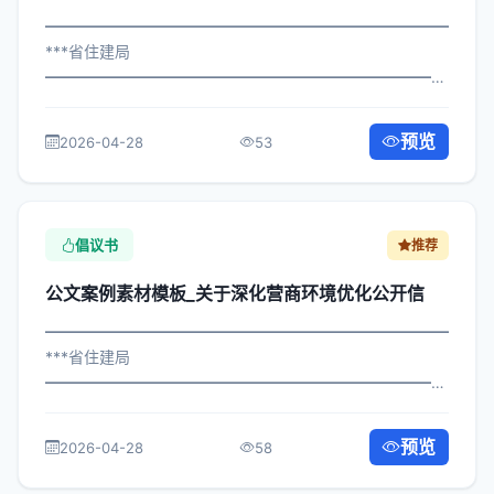
━━━━━━━━━━━━━━━━━━━━━━━━━━━━━
***省住建局
━━━━━━━━━━━━━━━━━━━━━━━━━━━━━
×委发〔2023〕151号 公文案例素材模板_关于做好数字化
转型发展建议信 各区县人民政府，市政府各部门、各直属
预览
2026-04-28
53
机构： 为深入贯彻落实习近平总书记关...
倡议书
推荐
公文案例素材模板_关于深化营商环境优化公开信
━━━━━━━━━━━━━━━━━━━━━━━━━━━━━
***省住建局
━━━━━━━━━━━━━━━━━━━━━━━━━━━━━
×政办发〔2024〕626号 公文案例素材模板_关于深化营商
环境优化公开信 各区县人民政府，市政府各部门、各直属
预览
2026-04-28
58
机构： 为深入贯彻落实习近平总书记关...