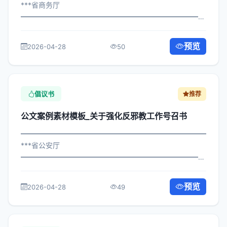
***省商务厅
━━━━━━━━━━━━━━━━━━━━━━━━━━━━━
×局发〔2025〕133号 公文案例素材模板_关于加强教育教
学改革号召书 各区县人民政府，市政府各部门、各直属机
预览
2026-04-28
50
构： 为深入贯彻落实习近平总书记关于...
倡议书
推荐
公文案例素材模板_关于强化反邪教工作号召书
━━━━━━━━━━━━━━━━━━━━━━━━━━━━━
***省公安厅
━━━━━━━━━━━━━━━━━━━━━━━━━━━━━
×政办发〔2022〕51号 公文案例素材模板_关于强化反邪教
工作号召书 各区县人民政府，市政府各部门、各直属机
预览
2026-04-28
49
构： 为深入贯彻落实习近平总书记关于关...