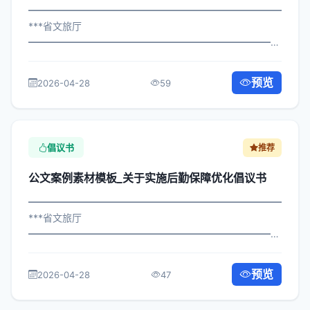
━━━━━━━━━━━━━━━━━━━━━━━━━━━━━
***省文旅厅
━━━━━━━━━━━━━━━━━━━━━━━━━━━━━
×局发〔2023〕669号 公文案例素材模板_关于深化退役军
人安置公开信 各区县人民政府，市政府各部门、各直属机
预览
2026-04-28
59
构： 为深入贯彻落实习近平总书记关于...
倡议书
推荐
公文案例素材模板_关于实施后勤保障优化倡议书
━━━━━━━━━━━━━━━━━━━━━━━━━━━━━
***省文旅厅
━━━━━━━━━━━━━━━━━━━━━━━━━━━━━
×政办发〔2025〕451号 公文案例素材模板_关于实施后勤
保障优化倡议书 各区县人民政府，市政府各部门、各直属
预览
2026-04-28
47
机构： 为深入贯彻落实习近平总书记关...