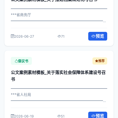
━━━━━━━━━━━━━━━━━━━━━━━━━━━━━
***省商务厅
━━━━━━━━━━━━━━━━━━━━━━━━━━━━━
×政办发〔2025〕916号 公文案例素材模板_关于推进档案
规范化号召书 各区县人民政府，市政府各部门： 现将《***
预览
2026-06-27
71
市关于推进档案规范化号召书管理...
倡议书
推荐
公文案例素材模板_关于落实社会保障体系建设号召
书
━━━━━━━━━━━━━━━━━━━━━━━━━━━━━
***省人社局
━━━━━━━━━━━━━━━━━━━━━━━━━━━━━
×委发〔2023〕366号 公文案例素材模板_关于落实社会保
障体系建设号召书 各区县人民政府，市政府各部门、各直
预览
2026-06-19
51