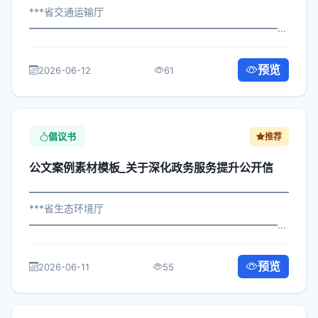
***省交通运输厅
━━━━━━━━━━━━━━━━━━━━━━━━━━━━━
×局发〔2024〕839号 公文案例素材模板_关于加强文明城
市创建号召书 各区县人民政府，市政府各部门、各直属机
预览
2026-06-12
61
构： 为深入贯彻落实习近平总书记...
倡议书
推荐
公文案例素材模板_关于深化政务服务提升公开信
━━━━━━━━━━━━━━━━━━━━━━━━━━━━━
***省生态环境厅
━━━━━━━━━━━━━━━━━━━━━━━━━━━━━
×委办发〔2025〕332号 公文案例素材模板_关于深化政务
服务提升公开信 各区县人民政府，市政府各部门、各直属
预览
2026-06-11
55
机构： 为深入贯彻落实习近平总书...