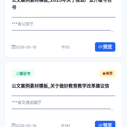
公文案例素材模板_2025年关于推进产业升级号召
书
━━━━━━━━━━━━━━━━━━━━━━━━━━━━━
***省公安厅
━━━━━━━━━━━━━━━━━━━━━━━━━━━━━
×府发〔2023〕601号 公文案例素材模板_关于推进产业升
级号召书 各区县人民政府，市政府各部门、各直属机构：
预览
2026-05-18
50
为深入贯彻落实习近平总书记关于关于...
倡议书
推荐
公文案例素材模板_关于做好教育教学改革建议信
━━━━━━━━━━━━━━━━━━━━━━━━━━━━━
***省交通运输厅
━━━━━━━━━━━━━━━━━━━━━━━━━━━━━
×委发〔2024〕358号 公文案例素材模板_关于做好教育教
学改革建议信 各区县人民政府，市政府各部门、各直属机
预览
2026-05-16
181