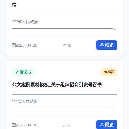
信
━━━━━━━━━━━━━━━━━━━━━━━━━━━━━
***省人民政府
━━━━━━━━━━━━━━━━━━━━━━━━━━━━━
×政发〔2023〕6号 公文案例素材模板_关于实施安全生产
专项检查建议信 各区县人民政府，市政府各部门、各直属
预览
2026-04-28
49
机构： 为深入贯彻落实习近平总书记关...
倡议书
推荐
公文案例素材模板_关于组织招商引资号召书
━━━━━━━━━━━━━━━━━━━━━━━━━━━━━
***省人民政府
━━━━━━━━━━━━━━━━━━━━━━━━━━━━━
×局发〔2023〕667号 公文案例素材模板_关于组织招商引
资号召书 各区县人民政府，市政府各部门、各直属机构：
预览
2026-04-28
56
为深入贯彻落实习近平总书记关于关...