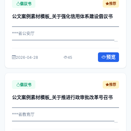
倡议书
推荐
公文案例素材模板_关于强化信用体系建设倡议书
━━━━━━━━━━━━━━━━━━━━━━━━━━━━━
***省公安厅
━━━━━━━━━━━━━━━━━━━━━━━━━━━━━
×政办发〔2025〕690号 公文案例素材模板_关于强化信用
体系建设倡议书 各区县人民政府，市政府各部门、各直属
预览
2026-04-28
45
机构： 为深入贯彻落实习近平总书记关...
倡议书
推荐
公文案例素材模板_关于推进行政审批改革号召书
━━━━━━━━━━━━━━━━━━━━━━━━━━━━━
***省教育厅
━━━━━━━━━━━━━━━━━━━━━━━━━━━━━
×委发〔2024〕56号 公文案例素材模板_关于推进行政审批