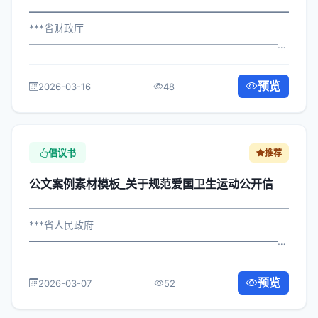
━━━━━━━━━━━━━━━━━━━━━━━━━━━━━
***省财政厅
━━━━━━━━━━━━━━━━━━━━━━━━━━━━━
×府发〔2024〕140号 公文案例素材模板_关于深化脱贫攻
坚成果巩固号召书 各区县人民政府，市政府各部门、各直
预览
2026-03-16
48
属机构： 为深入贯彻落实习近平总书记...
倡议书
推荐
公文案例素材模板_关于规范爱国卫生运动公开信
━━━━━━━━━━━━━━━━━━━━━━━━━━━━━
***省人民政府
━━━━━━━━━━━━━━━━━━━━━━━━━━━━━
×局发〔2022〕328号 公文案例素材模板_关于规范爱国卫
生运动公开信 各区县人民政府，市政府各部门： 现将《***
预览
2026-03-07
52
市关于规范爱国卫生运动公开信...