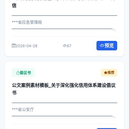
信
━━━━━━━━━━━━━━━━━━━━━━━━━━━━━
***省应急管理局
━━━━━━━━━━━━━━━━━━━━━━━━━━━━━
×府发〔2025〕447号 公文案例素材模板_关于落实民族团
结进步公开信 各区县人民政府，市政府各部门、各直属机
预览
2026-04-28
67
构： 为深入贯彻落实习近平总书记...
倡议书
推荐
公文案例素材模板_关于深化强化信用体系建设倡议
书
━━━━━━━━━━━━━━━━━━━━━━━━━━━━━
***省公安厅
━━━━━━━━━━━━━━━━━━━━━━━━━━━━━
×委办发〔2024〕360号 公文案例素材模板_关于强化信用