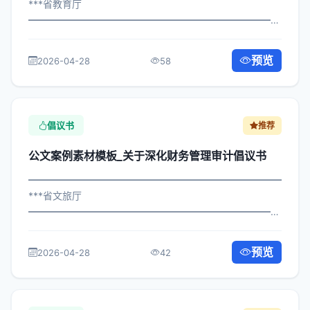
***省教育厅
━━━━━━━━━━━━━━━━━━━━━━━━━━━━━
×委办发〔2023〕238号 公文案例素材模板_关于规范反邪
教工作建议信 各区县人民政府，市政府各部门： 现将《***
预览
2026-04-28
58
市关于规范反邪教工作建议信管理...
倡议书
推荐
公文案例素材模板_关于深化财务管理审计倡议书
━━━━━━━━━━━━━━━━━━━━━━━━━━━━━
***省文旅厅
━━━━━━━━━━━━━━━━━━━━━━━━━━━━━
×委发〔2024〕983号 公文案例素材模板_关于深化财务管
理审计倡议书 各区县人民政府，市政府各部门、各直属机
预览
2026-04-28
42
构： 为深入贯彻落实习近平总书记关于...