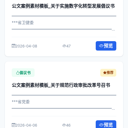
公文案例素材模板_关于实施数字化转型发展倡议书
━━━━━━━━━━━━━━━━━━━━━━━━━━━━━
***省卫健委
━━━━━━━━━━━━━━━━━━━━━━━━━━━━━
×政办发〔2022〕956号 公文案例素材模板_关于实施数字
化转型发展倡议书 各区县人民政府，市政府各部门、各直
预览
2026-04-08
47
属机构： 为深入贯彻落实习近平总书记...
倡议书
推荐
公文案例素材模板_关于规范行政审批改革号召书
━━━━━━━━━━━━━━━━━━━━━━━━━━━━━
***省党委
━━━━━━━━━━━━━━━━━━━━━━━━━━━━━
×府发〔2024〕770号 公文案例素材模板_关于规范行政审
批改革号召书 各区县人民政府，市政府各部门： 现将《***
预览
2026-04-06
46
市关于规范行政审批改革号召书管理...