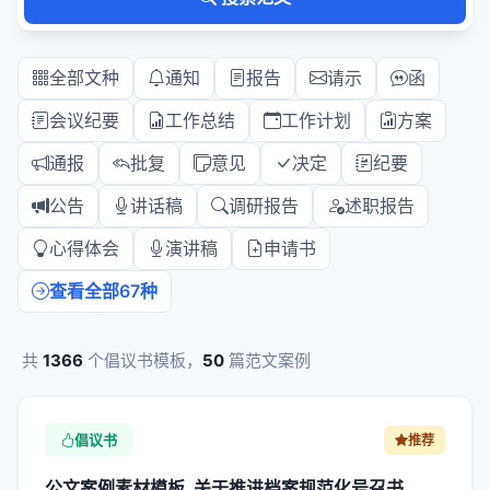
全部文种
通知
报告
请示
函
会议纪要
工作总结
工作计划
方案
通报
批复
意见
决定
纪要
公告
讲话稿
调研报告
述职报告
心得体会
演讲稿
申请书
查看全部67种
共
1366
个倡议书模板，
50
篇范文案例
倡议书
推荐
公文案例素材模板_关于推进档案规范化号召书